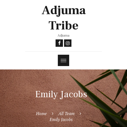
Adjuma
Tribe
Adjuma
Emily Jacobs
Home
All Team
Emily Jacobs