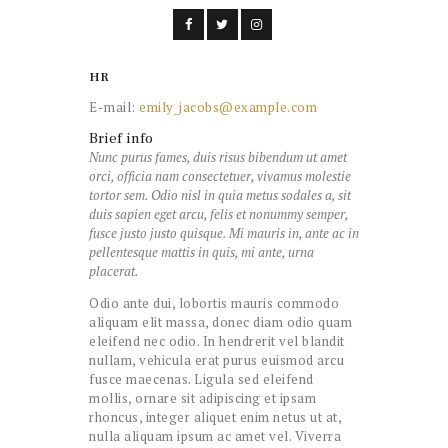
HR
E-mail:
emily_jacobs@example.com
Brief info
Nunc purus fames, duis risus bibendum ut amet
orci, officia nam consectetuer, vivamus molestie
tortor sem. Odio nisl in quia metus sodales a, sit
duis sapien eget arcu, felis et nonummy semper,
fusce justo justo quisque. Mi mauris in, ante ac in
pellentesque mattis in quis, mi ante, urna
placerat.
Odio ante dui, lobortis mauris commodo
aliquam elit massa, donec diam odio quam
eleifend nec odio. In hendrerit vel blandit
nullam, vehicula erat purus euismod arcu
fusce maecenas. Ligula sed eleifend
mollis, ornare sit adipiscing et ipsam
rhoncus, integer aliquet enim netus ut at,
nulla aliquam ipsum ac amet vel. Viverra